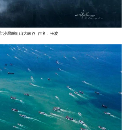
紅山大峽谷 作者：張波
市沙灣縣