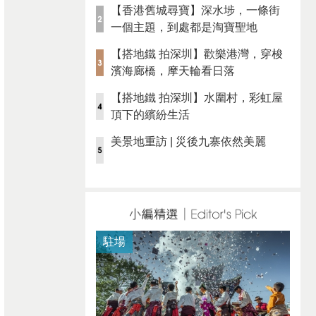
【香港舊城尋寶】深水埗，一條街
一個主題，到處都是淘寶聖地
【搭地鐵 拍深圳】歡樂港灣，穿梭
濱海廊橋，摩天輪看日落
【搭地鐵 拍深圳】水圍村，彩虹屋
頂下的繽紛生活
美景地重訪 | 災後九寨依然美麗
駐場