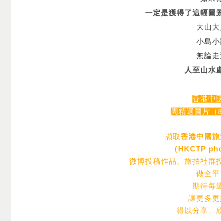
一定是獲得了這幅圖
大山大
小島小
無論走
人至山水
香港中
周精選圖片（8.17
擷取
香港中國旅
（HKCTP pho
微博投稿作品、旅拍社群
做全平
期待每
讓更多更
得以分享、