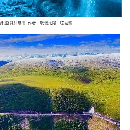
利亞貝加爾湖 作者：取個太陽 | 暖被窩