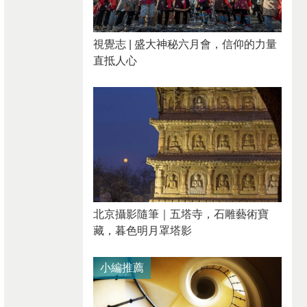
視覺志 | 盛大神秘六月會，信仰的力量
直抵人心
北京攝影隨筆｜​五塔寺，石雕藝術寶
藏，暮色明月罩塔影
小編推薦