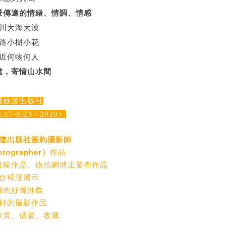
景傳達的情緒、情調、情感
川大海大漠
路小樹小花
近何物何人
處，寄情山水間
國旅遊出版社
-8.23 / 2020）
遊出版社簽約攝影師
tographer）
作品
投稿作品、旅拍網博主發布作品
台精選展示
週的好圖推薦
好的攝影作品
欣賞、借鑒、收藏