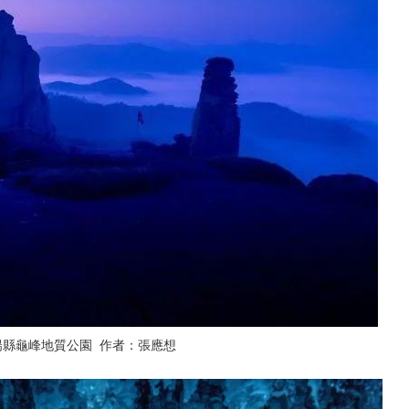
陽縣龜峰地質公園 作者：張應想