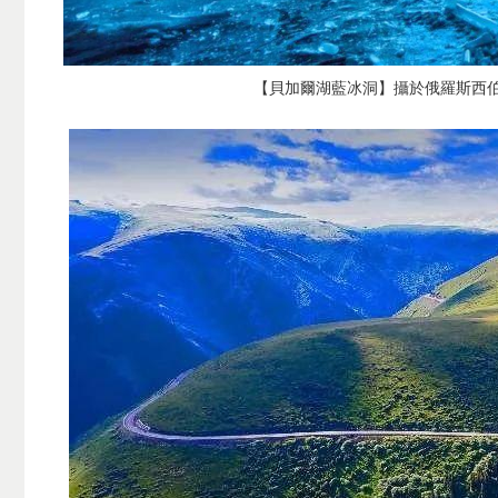
【貝加爾湖藍冰洞】攝於俄羅斯西伯