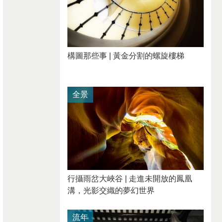
構圖那些事 | 黃金分割的螺旋樓梯
全景
行攝雨岔大峽谷 | 走進未開放的鳳凰
溝，光影交織的夢幻世界
流年