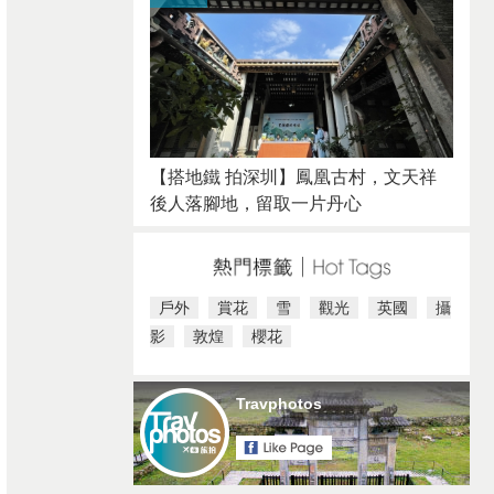
【搭地鐵 拍深圳】鳳凰古村，文天祥
後人落腳地，留取一片丹心
戶外
賞花
雪
觀光
英國
攝
影
敦煌
櫻花
Travphotos