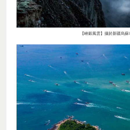
【峽穀風雲】攝於新疆
烏蘇