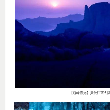
【龜峰熹光】攝於江西弋