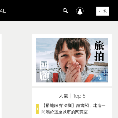
【搭地鐵 拍深圳】鍾書閣，建造一
間屬於這座城市的閱覽室