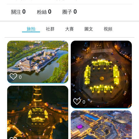
0
0
0
關注
粉絲
圈子
旅拍
社群
大賽
圖文
視頻
0
0