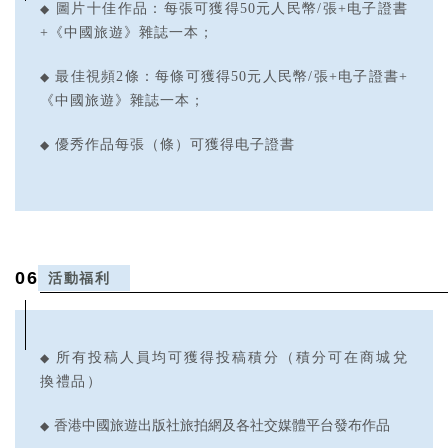
圖片
◆
十佳作品：每張可獲得50元人民幣/張+电子證書
+《中國旅遊》雜誌一本；
◆
最佳視頻2條：每條可獲得50元人民幣/張+电子證書+
《中國旅遊》雜誌一本；
◆
優秀作品每張（條）可獲得电子證書
0
6
活動福利
◆
所有投稿人員均可獲得投稿積分（積分可在商城兌
換禮品）
◆
香港中國旅遊出版社旅拍網及各社交媒體平台發布作品