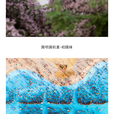
圓明園初夏-程國棟