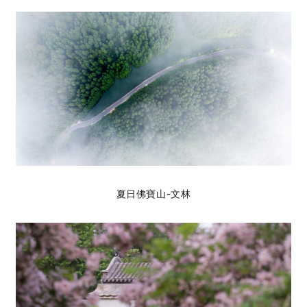
夏日佛寶山-文林