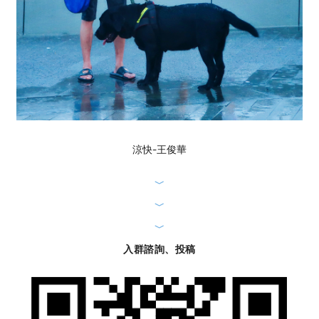
涼快-王俊華
﹀
﹀
﹀
入群諮詢、投稿