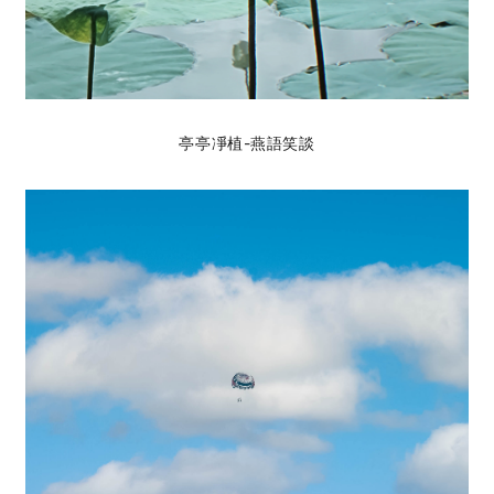
亭亭凈植-燕語笑談