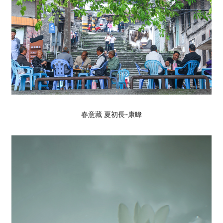
春意藏 夏初長-康暐