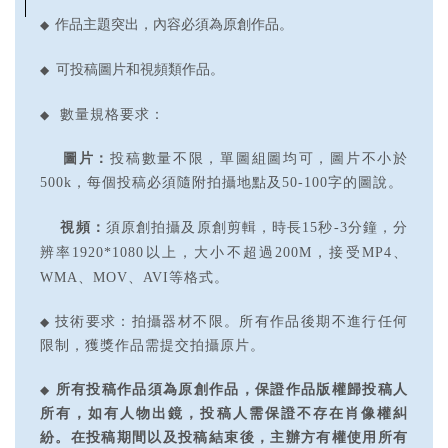
◆
作品主題突出，內容必須為原創作品。
◆
可投稿圖片和視頻類作品。
◆
數量規格要求：
圖片：
投稿數量不限，單圖組圖均可，圖片不小於
500k，每個投稿必須隨附拍攝地點及50-100字的圖說。
視頻：
須原創拍攝及原創剪輯，時長15秒-3分鐘，分
辨率1920*1080以上，大小不超過200M，接受MP4、
WMA、MOV、AVI等格式。
◆
技術要求：拍攝器材不限。所有作品後期不進行任何
限制，獲獎作品需提交拍攝原片。
◆
所有投稿作品須為原創作品，保證作品版權歸投稿人
所有，如有人物出鏡，投稿人需保證不存在肖像權糾
紛。在投稿期間以及投稿結束後，主辦方有權使用所有