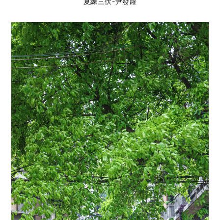
夏練三伏-尹發躍