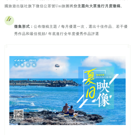
國旅遊出版社旗下微信公眾號Uni旅圖將
分主題向大眾進行月度徵稿
。
徵集形式：
公布徵稿主題 /
每月優選一次，選出十佳作品、若干優
秀作品和最佳視頻
/ 年底進行全年度優秀作品評選