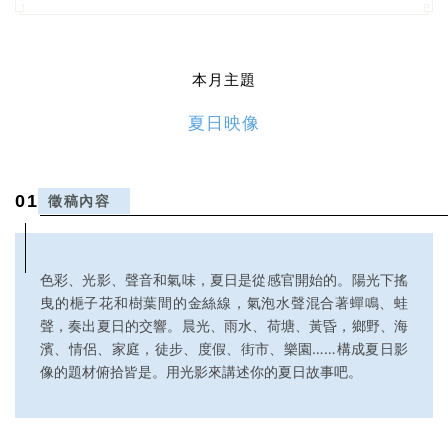
本月主題
夏日映像
0
1
徵稿內容
色彩、光影、聲音和氣味，夏日是從感官開始的。陽光下搖
曳的梔子花和樹葉間的金絲線，氣泡水聲混合著蟬鳴、蛙
聲，奏出夏日的交響。晨光、雨水、荷塘、黃昏，鄉野、海
濱、情侶、家庭，徒步、度假、街市、樂園……構成夏日影
像的題材俯拾皆是。用光影來講述你的夏日故事吧。