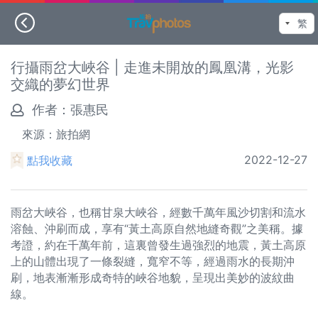
行攝雨岔大峽谷 | 走進未開放的鳳凰溝，光影
交織的夢幻世界
作者：
張惠民
來源：旅拍網
2022-12-27
點我收藏
雨岔大峽谷，也稱甘泉大峽谷，經數千萬年風沙切割和流水
溶蝕、沖刷而成，享有“黃土高原自然地縫奇觀”之美稱。據
考證，約在千萬年前，這裏曾發生過強烈的地震，黃土高原
上的山體出現了一條裂縫，寬窄不等，經過雨水的長期沖
刷，地表漸漸形成奇特的峽谷地貌，呈現出美妙的波紋曲
線。