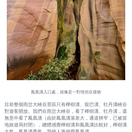
鳳凰溝入口處，就像是一對情侶在接吻
目前整個雨岔大峽谷景區只有樺樹溝、龍巴溝、牡丹溝峽谷
對遊客開放。我們在雨岔大峽谷，看了樺樹溝、牡丹溝，還
無意中看了鳳凰溝（由於鳳凰溝落差大，通道狹窄，已被當
地旅遊局封閉），總體感覺樺樹溝和鳳凰溝比較好，樺樹溝
大氣，鳳凰溝秀氣，我個人更偏愛鳳凰溝。