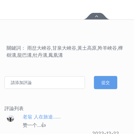
關鍵詞： 雨岔大峽谷,甘泉大峽谷,黃土高原,羚羊峽谷,樺
樹溝,龍巴溝,牡丹溝,鳳凰溝
提交
評論列表
老翁 人在旅途……
赞一个…👍
2022-12-22