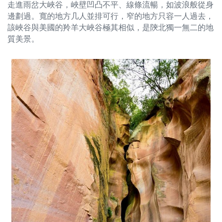
走進雨岔大峽谷，峽壁凹凸不平、線條流暢，如波浪般從身
邊劃過。寬的地方几人並排可行，窄的地方只容一人過去，
該峽谷與美國的羚羊大峽谷極其相似，是陝北獨一無二的地
質美景。