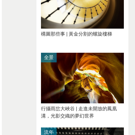
構圖那些事 | 黃金分割的螺旋樓梯
全景
行攝雨岔大峽谷 | 走進未開放的鳳凰
溝，光影交織的夢幻世界
流年