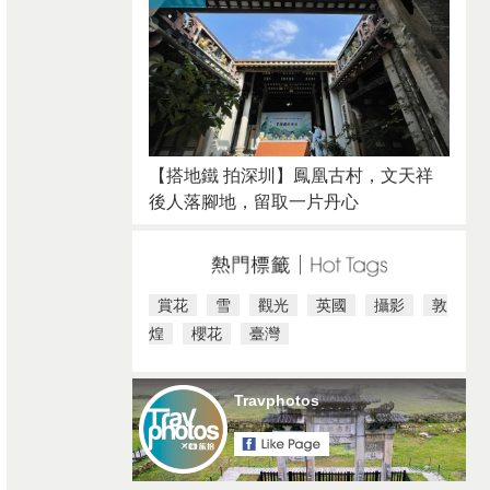
【搭地鐵 拍深圳】鳳凰古村，文天祥
後人落腳地，留取一片丹心
賞花
雪
觀光
英國
攝影
敦
煌
櫻花
臺灣
Travphotos