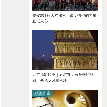
視覺志 | 盛大神秘六月會，信仰的力量
直抵人心
北京攝影隨筆｜​五塔寺，石雕藝術寶
藏，暮色明月罩塔影
小編推薦