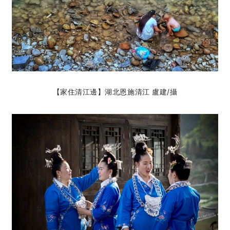
【家住清江邊】湖北恩施清江 盧建
/攝