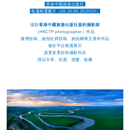
香港中國旅遊出版社
每週精選圖片（06.19-06.25/2023）
擷取
香港中國旅
遊出版社簽約攝影
師
（HKCTP photographer）作品
微博投稿、旅拍社群投稿、旅拍網博主發布作品
做全平台精選展示
讓更多更好的攝影作品
得以分享、欣賞、借鑒、收藏