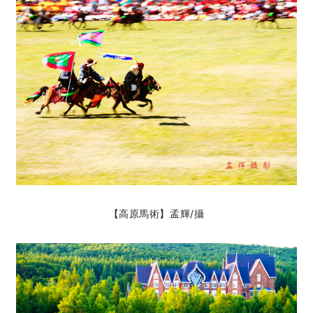
【高原馬術】孟輝
/攝