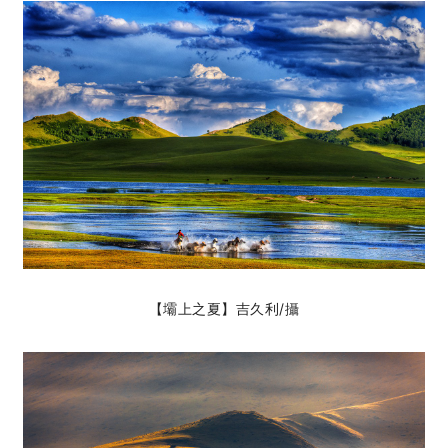
【壩上之夏】吉久利
/攝