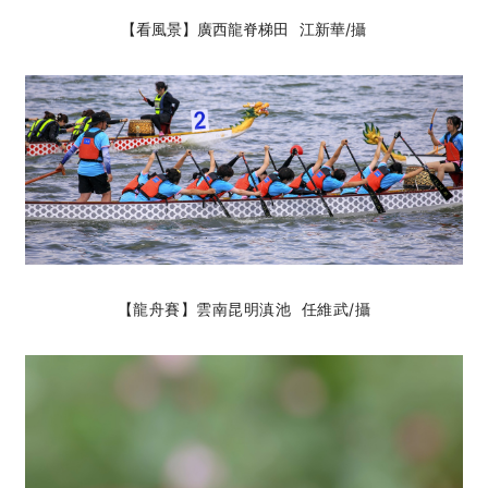
【看風景】廣西龍脊梯田
江新華
/攝
【龍舟賽】雲南昆明滇池 任維武
/攝