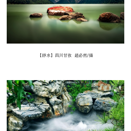
【靜水】四川甘孜 趙必然
/攝