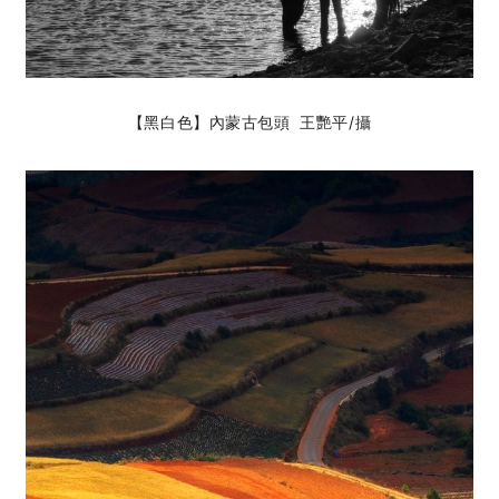
【
黑白色
】內蒙古包頭 王艷平
/攝