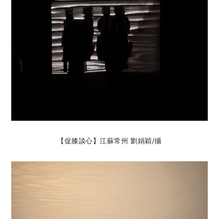
【促膝談心】江蘇常州 劉娟穎
/攝