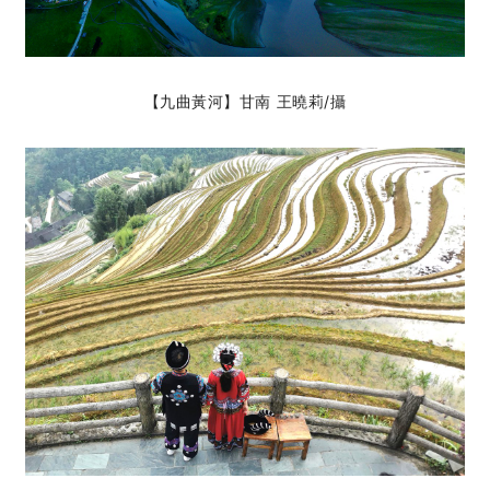
【九曲黃河】甘南 王曉莉
/攝