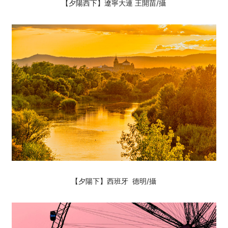
【夕陽西下】遼寧大連 王開苗
/攝
【夕陽下】西班牙 德明
/攝