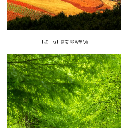
【紅土地】雲南 郭冀華
/攝