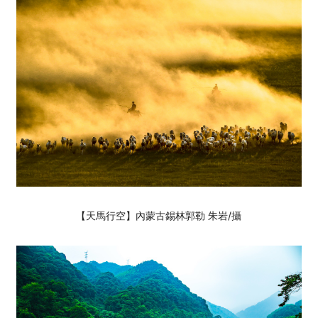
【天馬行空】內蒙古錫林郭勒 朱岩
/攝