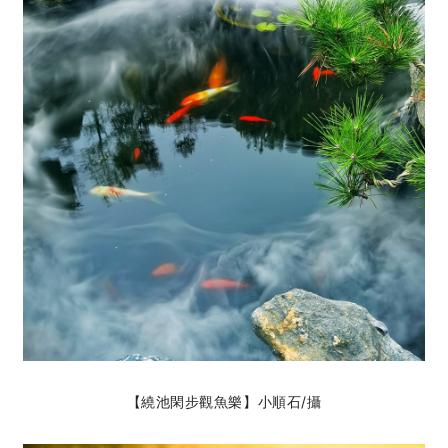
【繞池閑步觀魚樂】小順石
/攝