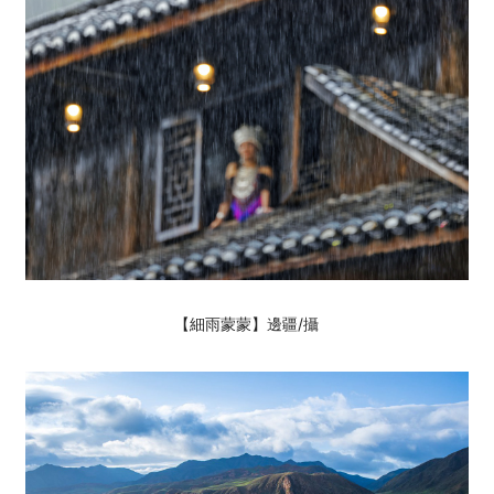
【細雨蒙蒙】邊疆
/攝