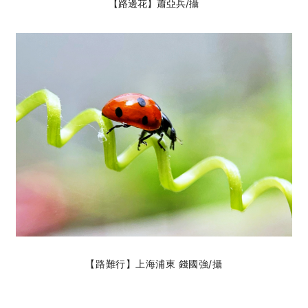
【路邊花】蕭亞兵
/攝
【路難行】上海浦東 錢國強
/攝