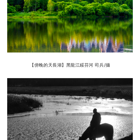
【傍晚的天長湖】黑龍江綏芬河 司兵
/攝