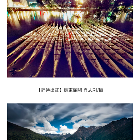
【靜待出征】廣東韶關 肖志剛
/攝