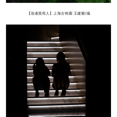
【池邊賞荷人】上海古猗園 王建樂
/攝