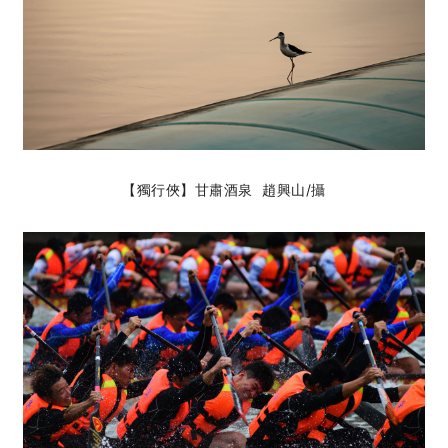
【獨行俠】甘肅酒泉 趙興山
/攝