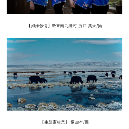
【姐妹敘情】黔東南九擺村 浙江 笑天
/攝
【生態畜牧業】 楊加本/攝