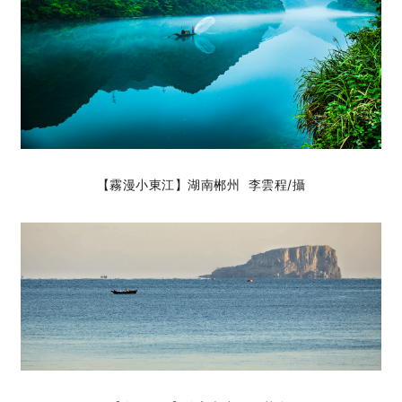
【霧漫小東江】湖南郴州 李雲程
/攝