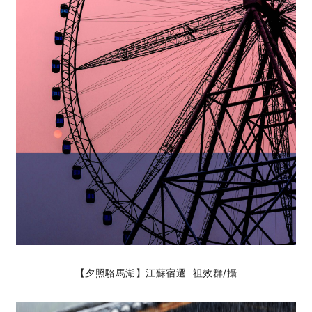
【夕照駱馬湖】江蘇宿遷 祖效群
/攝