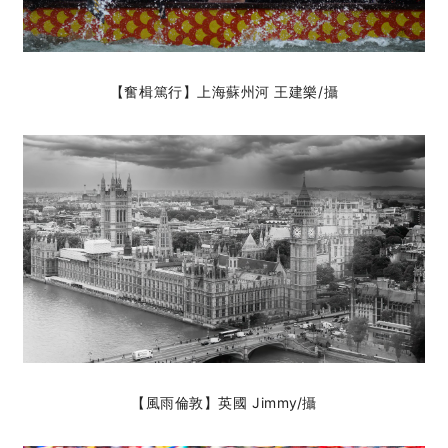
【奮楫篤行】上海蘇州河 王建樂
/攝
【風雨倫敦】英國 Jimmy
/攝