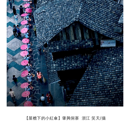
【屋檐下的小紅傘】肇興侗寨 浙江 笑天
/攝