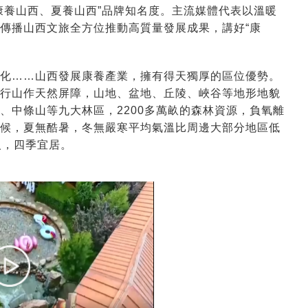
康養山西、夏養山西”品牌知名度。
主流媒體代表以溫暖
傳播山西文旅全方位推動高質量發展成果，講好“康
化……山西發展康養產業，擁有得天獨厚的區位優勢。
行山作天然屏障，山地、盆地、丘陵、峽谷等地形地貌
、中條山等九大林區，2200多萬畝的森林資源，負氧離
候，夏無酷暑，冬無嚴寒平均氣溫比周邊大部分地區低
人，四季宜居。