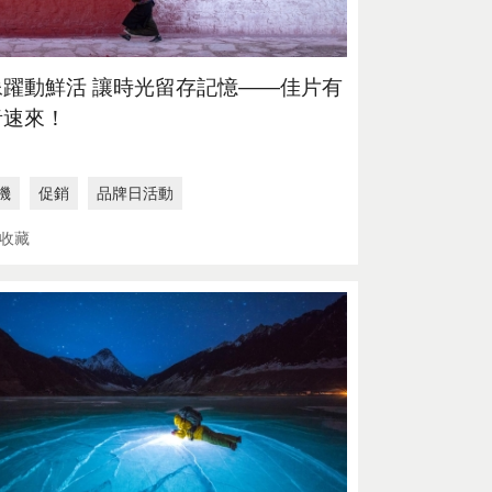
像躍動鮮活 讓時光留存記憶——佳片有
者速來！
機
促銷
品牌日活動
抵用1000元
相機1分抽
收藏