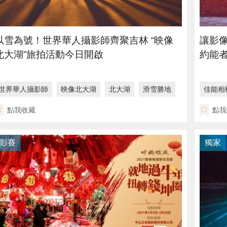
以雪為號！世界華人攝影師齊聚吉林 “映像
讓影
北大湖”旅拍活動今日開啟
約能
世界華人攝影師
映像北大湖
北大湖
滑雪勝地
佳能相
全球華人旅拍大賽
預定1元
點我收藏
點我
影賽
獨家