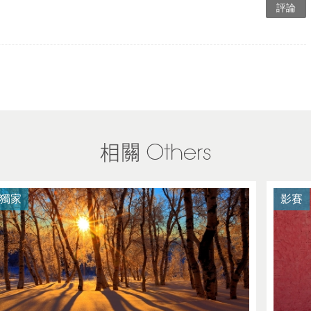
獨家
影賽