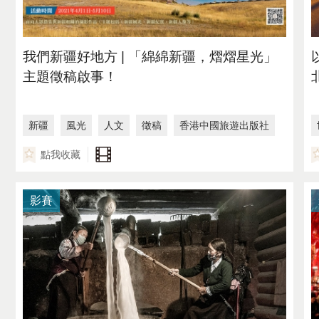
我們新疆好地方 | 「綿綿新疆，熠熠星光」
主題徵稿啟事！
新疆
風光
人文
徵稿
香港中國旅遊出版社
點我收藏
影賽