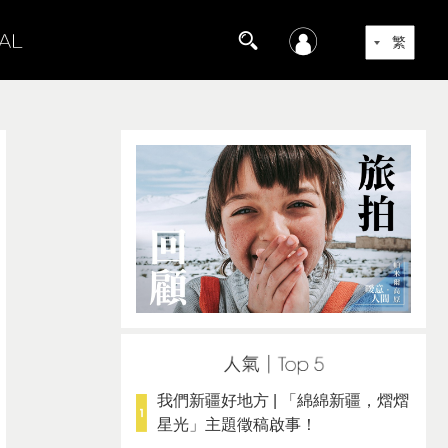
我們新疆好地方 | 「綿綿新疆，熠熠
星光」主題徵稿啟事！