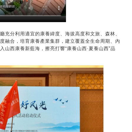
廳充分利用適宜的康養緯度、海拔高度和文旅、森林、
度融合，培育康養產業集群，建立覆蓋全生命周期、內
入山西康養新藍海，擦亮打響“康養山西·夏養山西”品