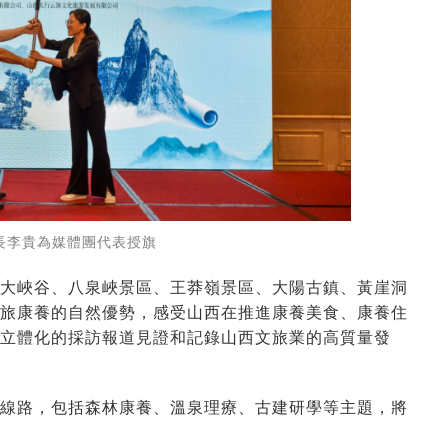
長李貴為媒體團代表授旗
大峽谷、八泉峽景區、王莽嶺景區、大陽古鎮、黃崖洞
旅康養的自然優勢，感受山西在推進康養美食、康養住
立體化的採訪報道見證和記錄山西文旅業的高質量發
線路，包括森林康養、溫泉理療、古建研學等主題，將