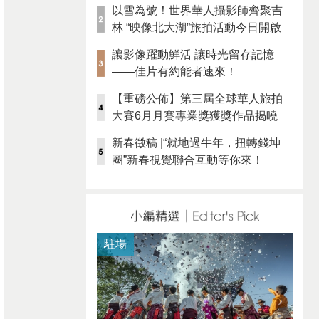
以雪為號！世界華人攝影師齊聚吉
林 “映像北大湖”旅拍活動今日開啟
讓影像躍動鮮活 讓時光留存記憶
——佳片有約能者速來！
【重磅公佈】第三屆全球華人旅拍
大賽6月月賽專業獎獲獎作品揭曉
新春徵稿 |“就地過牛年，扭轉錢坤
圈”新春視覺聯合互動等你來！
駐場