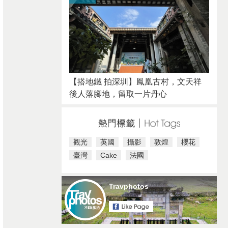
【搭地鐵 拍深圳】鳳凰古村，文天祥
後人落腳地，留取一片丹心
觀光
英國
攝影
敦煌
櫻花
臺灣
Cake
法國
Travphotos