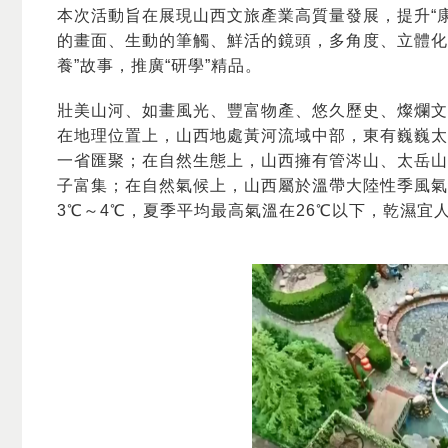
本次活動旨在展現山西文旅產業高質量發展，提升“
的畫面、生動的筆觸、鮮活的鏡頭，多角度、立體化
養”故事，推廣“研學”精品。
壯美山河、如畫風光、豐富物產、悠久歷史、燦爛文
在地理位置上，山西地處黃河流域中部，東有巍巍太
一省匯聚；在自然生態上，山西擁有管涔山、太岳山
子富集；在自然氣候上，山西屬於溫帶大陸性季風氣
3℃～4℃，夏季平均最高氣溫在26℃以下，乾濕宜