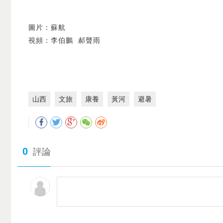
圖片：蘇航
視頻：李伯鵬 郝聲雨
山西
文旅
康養
黃河
避暑
0
評論