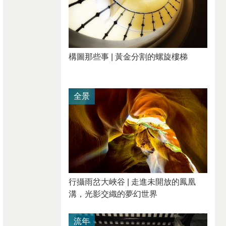
構圖那些事 | 黃金分割的螺旋樓梯
全景
行攝雨岔大峽谷 | 走進未開放的鳳凰
溝，光影交織的夢幻世界
流年