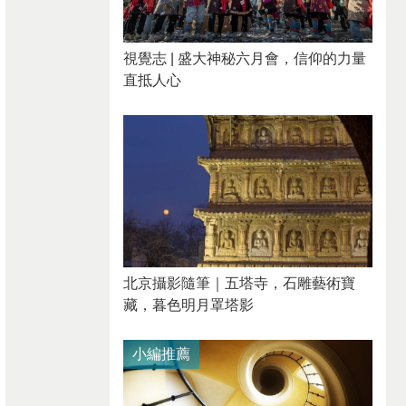
視覺志 | 盛大神秘六月會，信仰的力量
直抵人心
北京攝影隨筆｜​五塔寺，石雕藝術寶
藏，暮色明月罩塔影
小編推薦