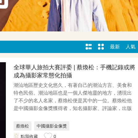
最新
人氣
全球華人旅拍大賽評委 | 蔡煥松：手機記錄或將
成為攝影家常態化拍攝
潮汕地區歷史文化悠久，有著自己的潮汕方言、美食和
特色民俗。潮汕地區也是一個人傑地靈的地方，湧現出
了不少的名人名家，蔡煥松便是其中的一位。蔡煥松他
是中國攝影金像獎獲得者，知名攝影家、評論家，出版
過《到訪...
蔡煥松
中國攝影金像獎
《到訪·還鄉》《水墨響沙灣》
點我收藏
0