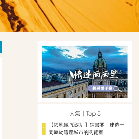
【搭地鐵 拍深圳】鍾書閣，建造一
間屬於這座城市的閱覽室