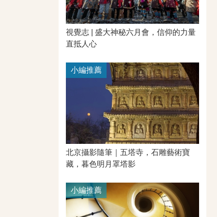
視覺志 | 盛大神秘六月會，信仰的力量
直抵人心
小編推薦
北京攝影隨筆｜​五塔寺，石雕藝術寶
藏，暮色明月罩塔影
小編推薦