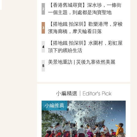
【香港舊城尋寶】深水埗，一條街
一個主題，到處都是淘寶聖地
【搭地鐵 拍深圳】歡樂港灣，穿梭
濱海廊橋，摩天輪看日落
【搭地鐵 拍深圳】水圍村，彩虹屋
頂下的繽紛生活
美景地重訪 | 災後九寨依然美麗
小編推薦