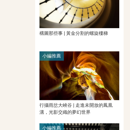
構圖那些事 | 黃金分割的螺旋樓梯
小編推薦
行攝雨岔大峽谷 | 走進未開放的鳳凰
溝，光影交織的夢幻世界
小編推薦