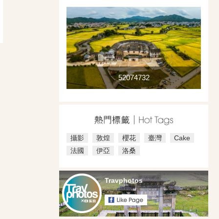
52074732
攝影
敦煌
櫻花
臺灣
Cake
法國
伊亞
洛桑
Travphotos