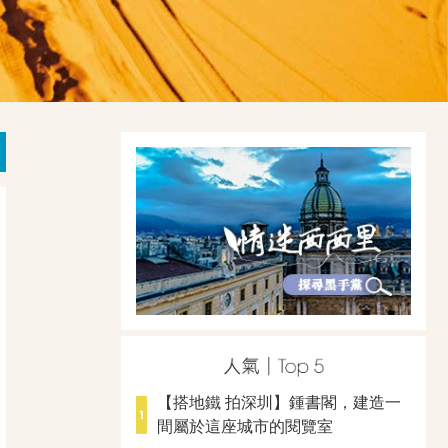
【搭地鐵 拍深圳】鍾書閣，建造一
間屬於這座城市的閱覽室