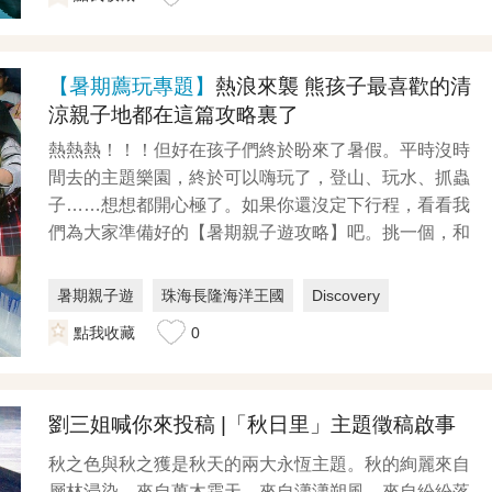
【暑期薦玩專題】
熱浪來襲 熊孩子最喜歡的清
涼親子地都在這篇攻略裏了
熱熱熱！！！但好在孩子們終於盼來了暑假。平時沒時
間去的主題樂園，終於可以嗨玩了，登山、玩水、抓蟲
子……想想都開心極了。如果你還沒定下行程，看看我
們為大家準備好的【暑期親子遊攻略】吧。挑一個，和
孩子度過...
暑期親子遊
珠海長隆海洋王國
Discovery
點我收藏
0
劉三姐喊你來投稿 |「秋日里」主題徵稿啟事
秋之色與秋之獲是秋天的兩大永恆主題。秋的絢麗來自
層林浸染，來自萬木霜天，來自瀟瀟朔風，來自紛紛落