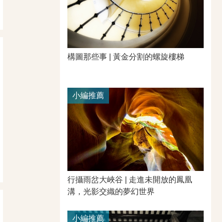
構圖那些事 | 黃金分割的螺旋樓梯
小編推薦
行攝雨岔大峽谷 | 走進未開放的鳳凰
溝，光影交織的夢幻世界
小編推薦