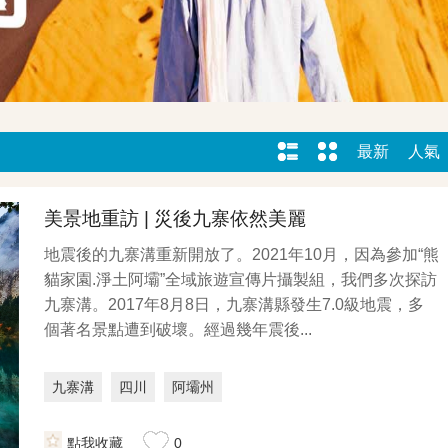
最新
人氣
美景地重訪 | 災後九寨依然美麗
​​地震後的九寨溝重新開放了。2021年10月，因為參加“熊
貓家園.淨土阿壩”全域旅遊宣傳片攝製組，我們多次探訪
九寨溝。2017年8月8日，九寨溝縣發生7.0級地震，多
個著名景點遭到破壞。經過幾年震後...
九寨溝
四川
阿壩州
點我收藏
0