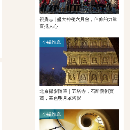
視覺志 | 盛大神秘六月會，信仰的力量
直抵人心
小編推薦
北京攝影隨筆｜​五塔寺，石雕藝術寶
藏，暮色明月罩塔影
小編推薦