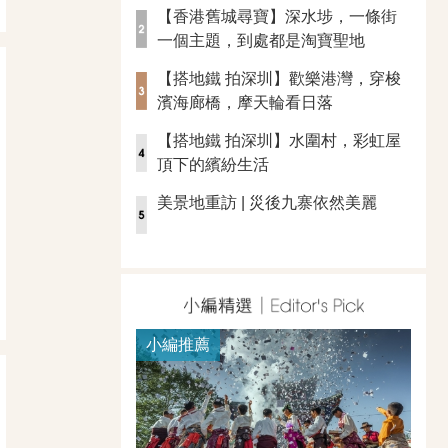
【香港舊城尋寶】深水埗，一條街
一個主題，到處都是淘寶聖地
【搭地鐵 拍深圳】歡樂港灣，穿梭
濱海廊橋，摩天輪看日落
【搭地鐵 拍深圳】水圍村，彩虹屋
頂下的繽紛生活
美景地重訪 | 災後九寨依然美麗
小編推薦