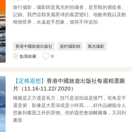
旅行攝影，攝影師是風光的拍攝者，是景觀的捕捉者、
記錄。我們這顆美麗星球的風雲變幻、地貌奇觀以及動
植物世界，永遠超乎想象，值得不停追拍
香港中國旅遊出版社
簽約攝影師
風光攝影
點我收藏
0
【定格遐想】
香港中國旅遊出版社每週精選圖
片（11.16-11.22/ 2020）
構圖是正方還是長方，技巧是追拍或是慢門，視角是平
還是俯，影像是大景深或是小特寫……好作品總能令人
想象到畫面之外的景物。你的遐想會抽離圖像，又回到
畫面