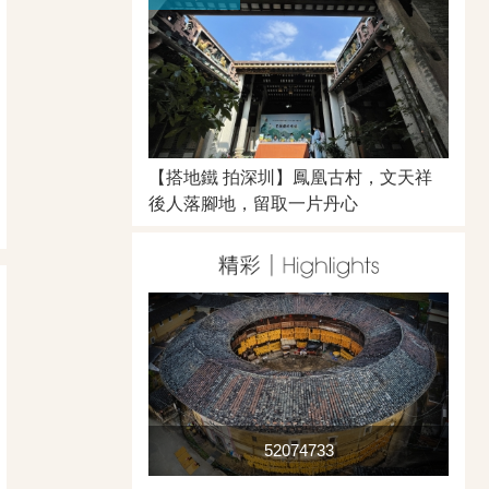
【搭地鐵 拍深圳】鳳凰古村，文天祥
後人落腳地，留取一片丹心
52074733