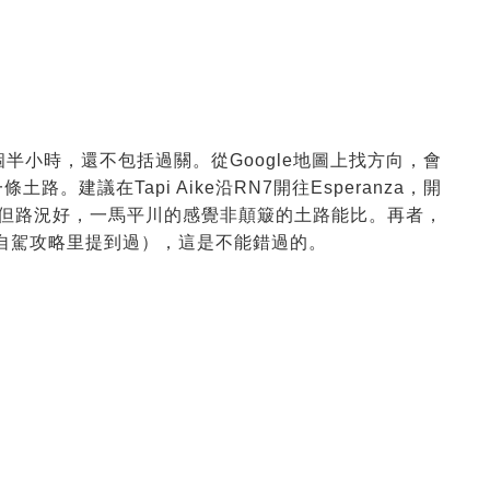
里7個半小時，還不包括過關。從Google地圖上找方向，會
條土路。建議在Tapi Aike沿RN7開往Esperanza，開
，但路況好，一馬平川的感覺非顛簸的土路能比。再者，
在第一集自駕攻略里提到過），這是不能錯過的。