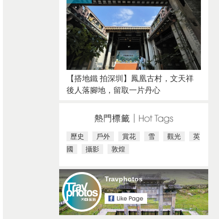
【搭地鐵 拍深圳】鳳凰古村，文天祥
後人落腳地，留取一片丹心
歷史
戶外
賞花
雪
觀光
英
國
攝影
敦煌
Travphotos