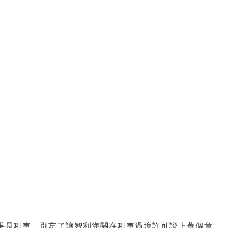
如果是租車，別忘了讓智利海關在租車過境許可證上蓋個章