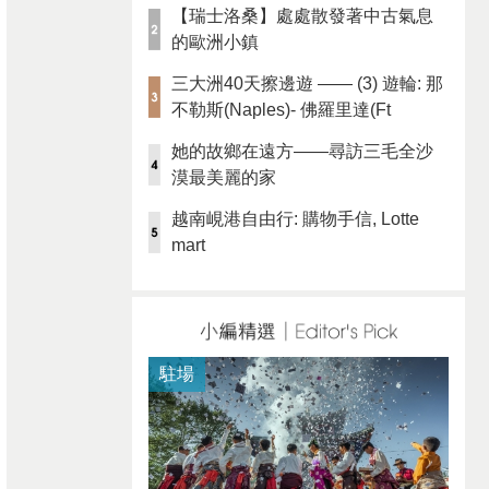
【瑞士洛桑】處處散發著中古氣息
的歐洲小鎮
三大洲40天擦邊遊 —— (3) 遊輪: 那
不勒斯(Naples)- 佛羅里達(Ft
Lauderdale)
她的故鄉在遠方——尋訪三毛全沙
漠最美麗的家
越南峴港自由行: 購物手信, Lotte
mart
駐場