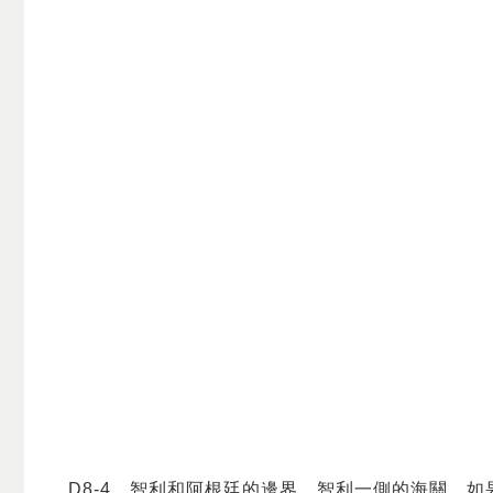
D8-4。智利和阿根廷的邊界，智利一側的海關。