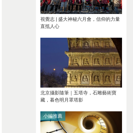
視覺志 | 盛大神秘六月會，信仰的力量
直抵人心
北京攝影隨筆｜​五塔寺，石雕藝術寶
藏，暮色明月罩塔影
小編推薦