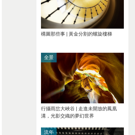
構圖那些事 | 黃金分割的螺旋樓梯
全景
行攝雨岔大峽谷 | 走進未開放的鳳凰
溝，光影交織的夢幻世界
流年