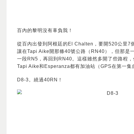
百內的黎明沒有辜負我！
從百內出發到阿根廷的El Chalten，要開520公
讓在Tapi Aike開那條40號公路（RN40），但那是一
一段RN5，再回到RN40。這樣雖然多開了些路程
Tapi Aike和Esperanza都有加油站（GPS
D8-3。繞過40RN！