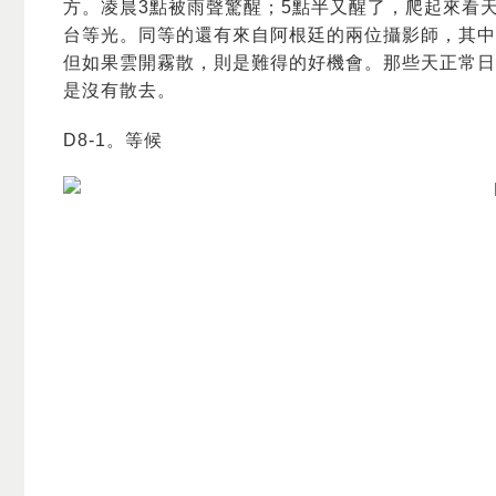
方。凌晨3點被雨聲驚醒；5點半又醒了，爬起來看
台等光。同等的還有來自阿根廷的兩位攝影師，其中一位
但如果雲開霧散，則是難得的好機會。那些天正常日
是沒有散去。
D8-1。等候