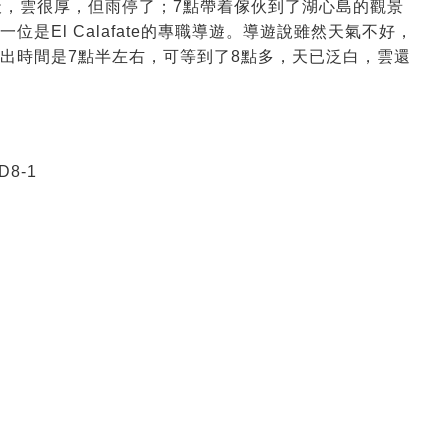
天，雲很厚，但雨停了；7點帶着傢伙到了湖心島的觀景
是El Calafate的專職導遊。導遊說雖然天氣不好，
出時間是7點半左右，可等到了8點多，天已泛白，雲還