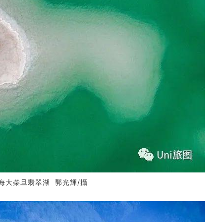
海大柴旦翡翠湖 郭光輝/攝