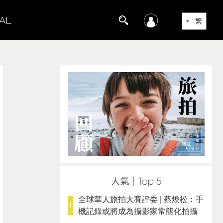
全球華人旅拍大賽評委 | 蔡煥松：手
機記錄或將成為攝影家常態化拍攝