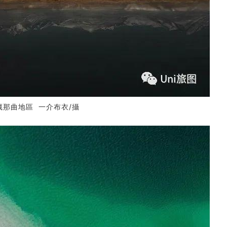
那曲地區 一介布衣/攝