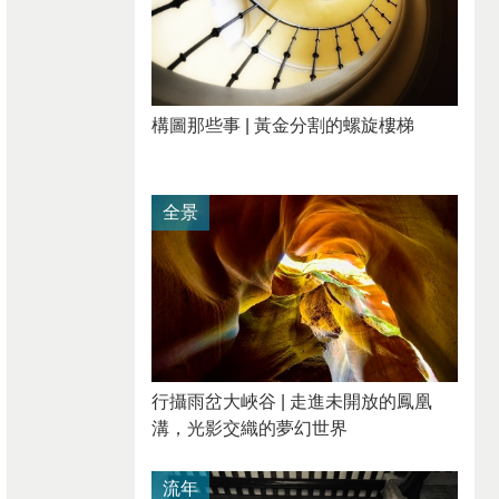
構圖那些事 | 黃金分割的螺旋樓梯
全景
行攝雨岔大峽谷 | 走進未開放的鳳凰
溝，光影交織的夢幻世界
流年