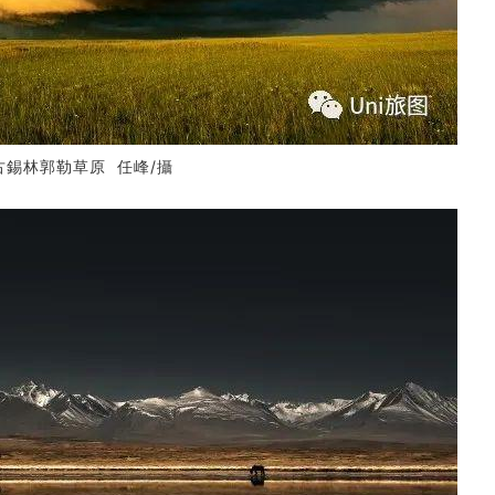
錫林郭勒草原 任峰/攝