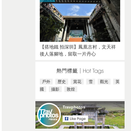
【搭地鐵 拍深圳】鳳凰古村，文天祥
後人落腳地，留取一片丹心
戶外
歷史
賞花
雪
觀光
英
國
攝影
敦煌
Travphotos