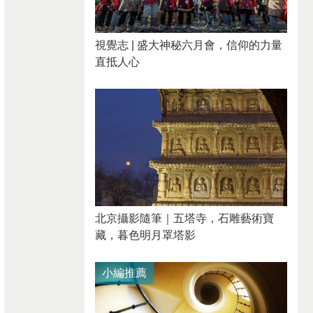
視覺志 | 盛大神秘六月會，信仰的力量
直抵人心
北京攝影隨筆｜​五塔寺，石雕藝術寶
藏，暮色明月罩塔影
小編推薦