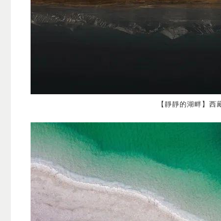
【靜靜的湖畔】西藏