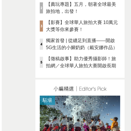
【薦玩專題】五月，朝著全球最美
旅拍地，出發！
【影賽】全球華人旅拍大賽 10萬元
大獎等你來參賽！
獨家首發 | 從纏足到直播——開啟
5G生活的小腳奶奶（戴安娜作品）
【徵稿啟事】助力優秀攝影師！旅
拍網／全球華人旅拍大賽開啟長期
徵稿
駐場