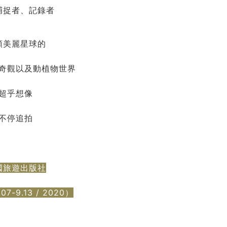
捕捉者、記錄者
顆美麗星球的
奇觀以及動植物世界
超乎想像
不停追拍
國旅遊出版社
-9.13 / 2020）