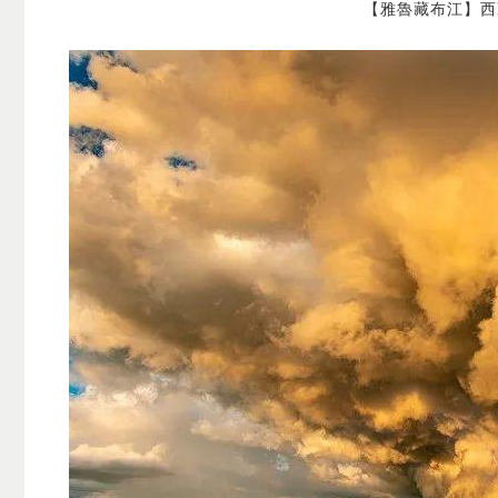
【雅魯藏布江】西