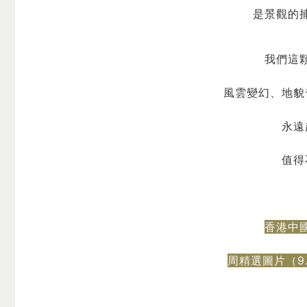
是景觀的
我們這
風雲變幻、地貌
永遠
值得
香港中
周精選圖片（9.07