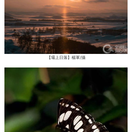
【壩上日落】楊軍/攝