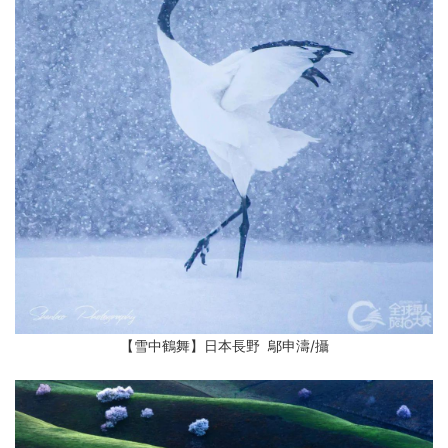
【雪中鶴舞】日本長野 鄔申濤
/攝