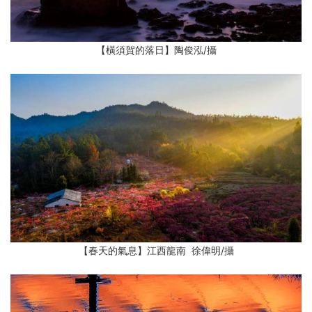
【橫須賀的落日】陶俊泓/攝
【春天的氣息】江西龍南 徐偉明/攝