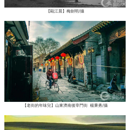
【甌江晨】梅劍明
/攝
【老街的年味兒】山東濟南後宰門街 楊秉勇
/攝