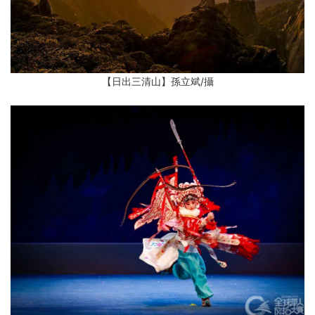
【日出三清山】孫立斌
/攝