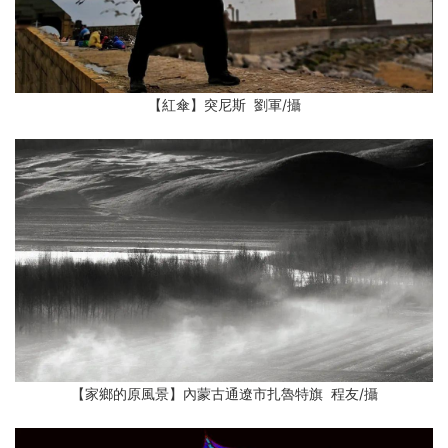
【紅傘】突尼斯 劉軍
/攝
【家鄉的原風景】內蒙古通遼市扎魯特旗 程友
/攝