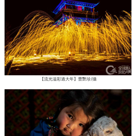
【流光溢彩過大年】曹艷珍
/攝