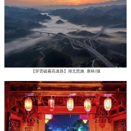
【穿雲破霧高速路】湖北恩施 康林
/攝