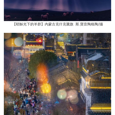
【耶穌光下的羊群】內蒙古克什克騰旗 斯.寶音陶格陶/攝