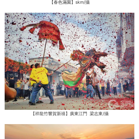
【春色滿園】skm
/攝
【祥龍竹響賀新禧】廣東江門 梁志東
/攝