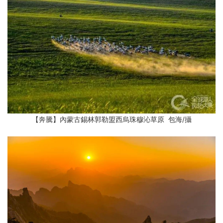
【奔騰】內蒙古錫林郭勒盟西烏珠穆沁草原 包海
/攝