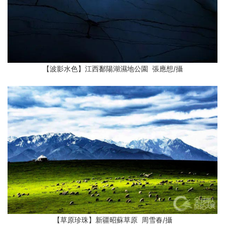
【波影水色】江西鄱陽湖濕地公園 張應想
/攝
【草原珍珠】新疆昭蘇草原 周雪春
/攝