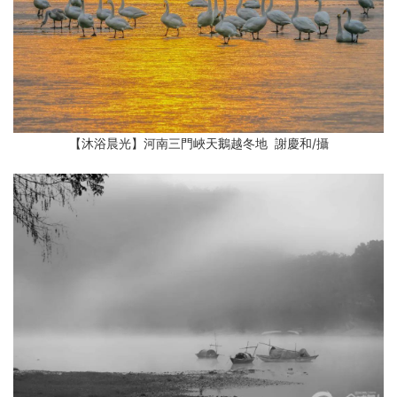
【沐浴晨光】河南三門峽天鵝越冬地 謝慶和
/攝