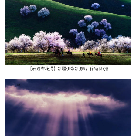
【春遊杏花溝】新疆伊犁新源縣 徐衛良
/攝