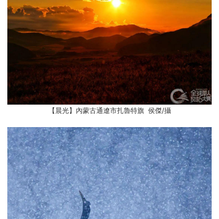
【晨光】內蒙古通遼市扎魯特旗 侯傑
/攝