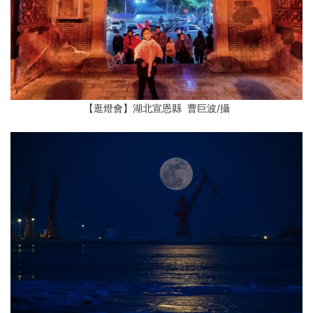
【逛燈會】湖北宣恩縣 曹巨波/攝