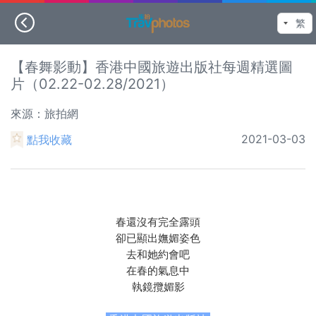
【春舞影動】香港中國旅遊出版社每週精選圖
片（02.22-02.28/2021）
來源：旅拍網
2021-03-03
點我收藏
春還沒有完全露頭
卻已顯出嫵媚姿色
去和她約會吧
在春的氣息中
執鏡攬媚影