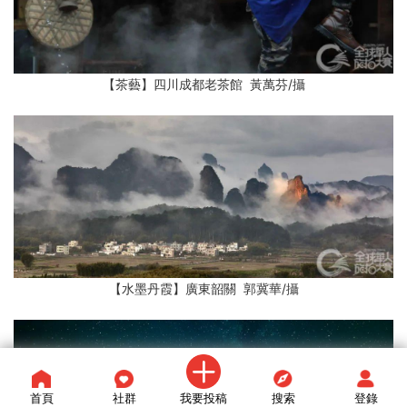
【茶藝】四川成都老茶館 黃萬芬/攝
【水墨丹霞】廣東韶關 郭冀華/攝
首頁
社群
我要投稿
搜索
登錄