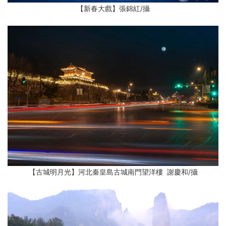
【新春大戲】張錦紅
/攝
【古城明月光】河北秦皇島古城南門望洋樓 謝慶和
/攝