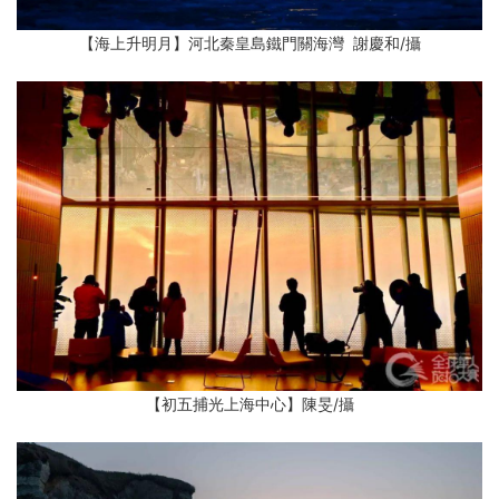
【海上升明月】河北秦皇島鐵門關海灣 謝慶和
/攝
【初五捕光上海中心】陳旻
/攝