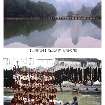
【山湖共影】浙江縉雲 葉寶俊
/攝