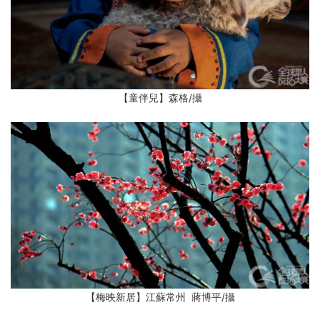
【童伴兒】森格
/攝
【梅映新居】江蘇常州 蔣博平
/攝