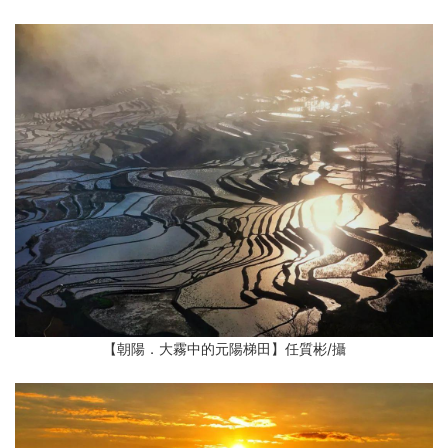
【朝陽．大霧中的元陽梯田】任質彬
/攝