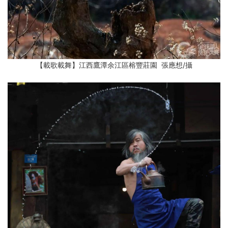
【載歌載舞】江西鷹潭余江區榕豐莊園 張應想
/攝