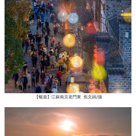
【暢遊】江蘇南京老門東 焦文娟
/攝