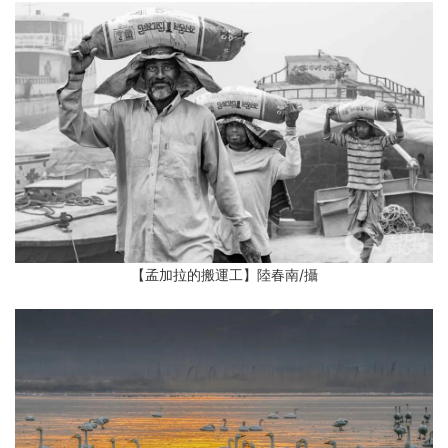
【孟加拉的搬運工】陸春南
/攝