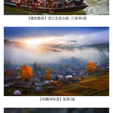
【臘肉飄香】浙江安昌古鎮 江新華/攝
【布爾津秋晨】劉軍/攝