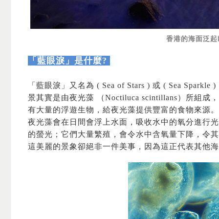
香港的海面泛起
「藍眼淚」是什麼?
「藍眼淚」
又名為 ( Sea of Stars ) 或 ( Se
景其實是由夜光藻
（Noctiluca scintillans）
所組成，
有大量的浮遊生物，給夜光藻提供豐富的食物來源。
夜光藻會在日間會浮上水面，吸收水中的氧分進行光
的螢光；它們大量繁殖，會令水中含氧量下降，令其
這美麗的景象卻絕非一件美事，因為這正代表其他海