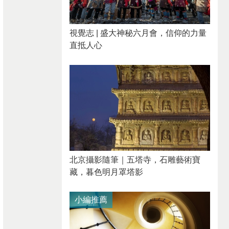
視覺志 | 盛大神秘六月會，信仰的力量
直抵人心
北京攝影隨筆｜​五塔寺，石雕藝術寶
藏，暮色明月罩塔影
小編推薦