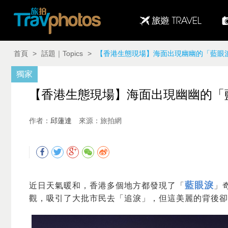
首頁
>
話題｜Topics
>
【香港生態現場】海面出現幽幽的「藍眼淚」 
獨家
【香港生態現場】海面出現幽幽的「藍眼淚
作者：
邱蓮達
來源：旅拍網
藍眼淚
近日天氣暖和，香港多個地方都發現了「
」
觀，吸引了大批市民去「追淚」，但這美麗的背後卻