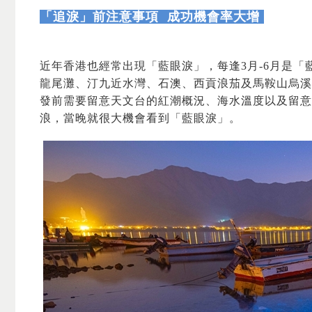
「追淚」前注意事項 成功機會率大增
近年香港也經常出現「藍眼淚」，
每逢3月-6月是
「
龍尾灘、汀九近水灣、石澳、西貢浪茄及馬鞍山烏溪
發前需要留意天文台的紅潮概況、海水溫度以及留意
浪，當晚就很大機會看到「藍眼淚」。