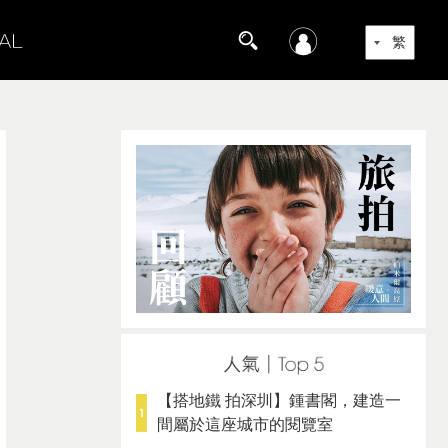
【搭地鐵 拍深圳】鍾書閣，建造一
間屬於這座城市的閱覽室