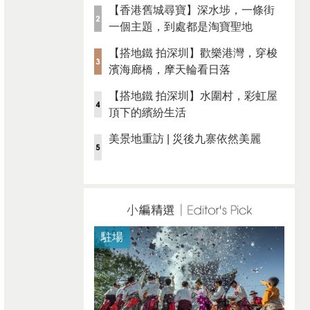
【香港舊城尋寶】深水埗，一條街
一個主題，到處都是淘寶聖地
【搭地鐵 拍深圳】歡樂港灣，穿梭
濱海廊橋，摩天輪看日落
【搭地鐵 拍深圳】水圍村，彩虹屋
頂下的繽紛生活
美景地重訪 | 災後九寨依然美麗
駐場