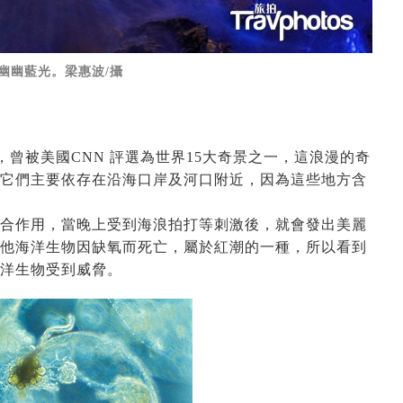
幽幽藍光。梁惠波/攝
a Sparkle )，曾被美國CNN 評選為世界15大奇景之一，這浪漫的奇
它們
主要依存在沿海口岸及河口附近，因為這些地方含
合作用，當晚上受到海浪拍打等刺激後，就會發出美麗
他海洋生物因缺氧而死亡，屬於紅潮的一種，所以看到
洋生物受到威脅。