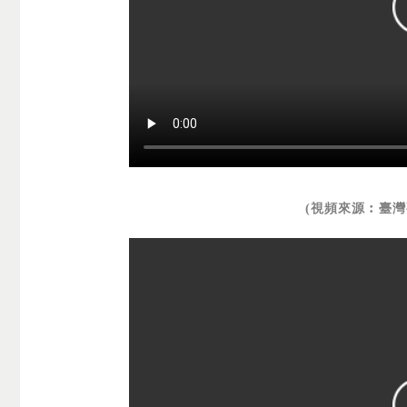
(視頻來源︰臺灣