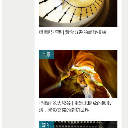
構圖那些事 | 黃金分割的螺旋樓梯
全景
行攝雨岔大峽谷 | 走進未開放的鳳凰
溝，光影交織的夢幻世界
流年