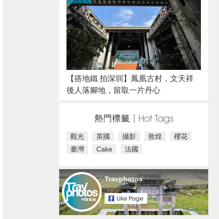
【搭地鐵 拍深圳】鳳凰古村，文天祥
後人落腳地，留取一片丹心
觀光
英國
攝影
敦煌
櫻花
臺灣
Cake
法國
Travphotos