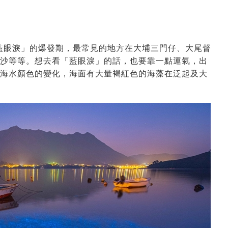
藍眼淚」的爆發期，
最常見的地方在大埔三門仔、大尾督
沙等等。想去看「藍眼淚」的話，也要靠一點運氣，出
海水顏色的變化，海面有大量褐紅色的海藻在泛起及大