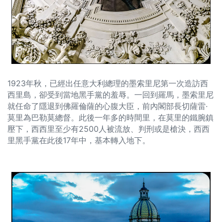
1923年秋，已經出任意大利總理的墨索里尼第一次造訪西
西里島，卻受到當地黑手黨的羞辱。一回到羅馬，墨索里尼
就任命了隱退到佛羅倫薩的心腹大臣，前內閣部長切薩雷·
莫里為巴勒莫總督。此後一年多的時間里，在莫里的鐵腕鎮
壓下，西西里至少有2500人被流放、判刑或是槍決，西西
里黑手黨在此後17年中，基本轉入地下。