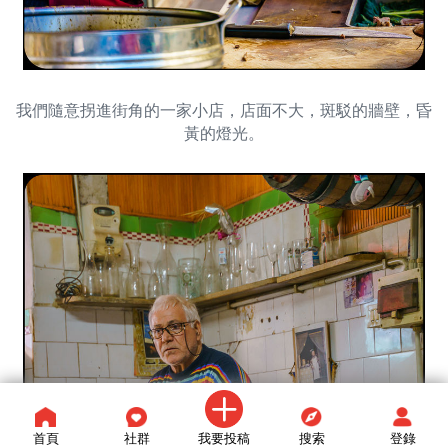
我們隨意拐進街角的一家小店，店面不大，斑駁的牆壁，昏
黃的燈光。
首頁
社群
我要投稿
搜索
登錄