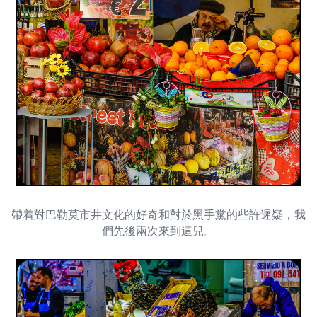
帶着對巴勒莫市井文化的好奇和對於黑手黨的些許遲疑，我
們先後兩次來到這兒。