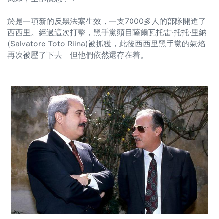
於是一項新的反黑法案生效，一支7000多人的部隊開進了
西西里。經過這次打擊，黑手黨頭目薩爾瓦托雷·托托·里納
(Salvatore Toto Riina)被抓獲，此後西西里黑手黨的氣焰
再次被壓了下去，但他們依然還存在着。