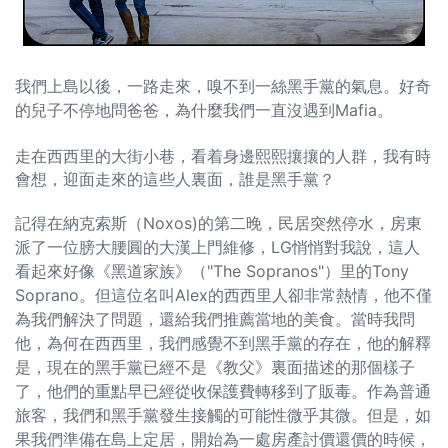
我們上島以後，一路走來，嗅不到一絲黑手黨的氣息。好奇
的兒子不停地問爸爸，為什麼我們一直沒遇到Mafia。
走在西西里的大街小巷，看着身邊熙熙攘攘的人群，我有時
會想，迎面走來的這些人裏面，誰是黑手黨？
記得在納克索斯（Noxos)的第二晚，民居突然停水，房東
派了一位膀大腰圓的大漢上門維修，LG悄悄對我說，這人
看起來好像《黑道家族》（"The Sopranos"）里的Tony
Soprano。但這位名叫Alex的西西里人卻非常熱情，他不僅
為我們解決了問題，還給我們推薦當地的美食。當時我問
他，為何在西西里，我們感覺不到黑手黨的存在，他的解釋
是，現在的黑手黨已經不是《教父》裏面描述的那個樣子
了，他們的重點早已經從收保護費轉移到了販毒。作為普通
旅客，我們和黑手黨發生接觸的可能性微乎其微。但是，如
果我們準備在島上定居，開始為一處房產討價還價的時候，