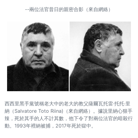
--兩位法官昔日的親密合影（來自網絡）
西西里黑手黨號稱老大中的老大的教父薩爾瓦托雷·托托·里
納（Salvatore Toto Riina)（來自網絡）。據說里納心狠手
辣，死於其手的人不計其數，他下令了對兩位法官的暗殺行
動。1993年裡納被捕，2017年死於獄中。