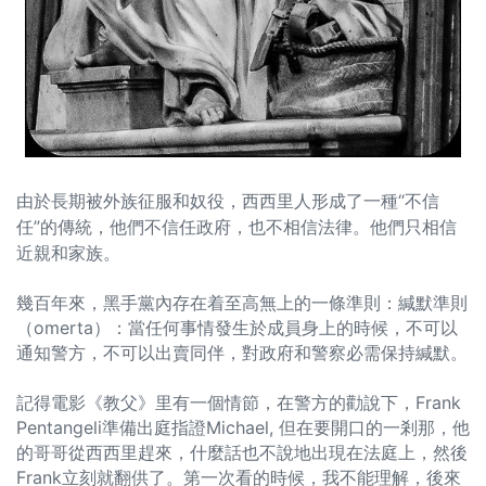
由於長期被外族征服和奴役，西西里人形成了一種“不信
任”的傳統，他們不信任政府，也不相信法律。他們只相信
近親和家族。
幾百年來，黑手黨內存在着至高無上的一條準則：緘默準則
（omerta）：當任何事情發生於成員身上的時候，不可以
通知警方，不可以出賣同伴，對政府和警察必需保持緘默。
記得電影《教父》里有一個情節，在警方的勸說下，Frank
Pentangeli準備出庭指證Michael, 但在要開口的一剎那，他
的哥哥從西西里趕來，什麼話也不說地出現在法庭上，然後
Frank立刻就翻供了。第一次看的時候，我不能理解，後來