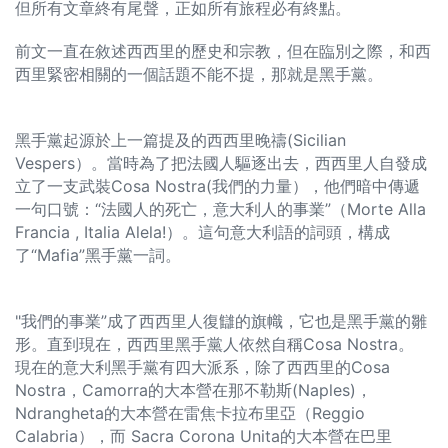
但所有文章終有尾聲，正如所有旅程必有終點。
前文一直在敘述西西里的歷史和宗教，但在臨別之際，和西
西里緊密相關的一個話題不能不提，那就是黑手黨。
黑手黨起源於上一篇提及的西西里晚禱(Sicilian
Vespers）。當時為了把法國人驅逐出去，西西里人自發成
立了一支武裝Cosa Nostra(我們的力量），他們暗中傳遞
一句口號：“法國人的死亡，意大利人的事業”（Morte Alla
Francia , Italia Alela!）。這句意大利語的詞頭，構成
了“Mafia”黑手黨一詞。
"我們的事業”成了西西里人復讎的旗幟，它也是黑手黨的雛
形。直到現在，西西里黑手黨人依然自稱Cosa Nostra。
現在的意大利黑手黨有四大派系，除了西西里的Cosa
Nostra，Camorra的大本營在那不勒斯(Naples)，
Ndrangheta的大本營在雷焦卡拉布里亞（Reggio
Calabria），而 Sacra Corona Unita的大本營在巴里