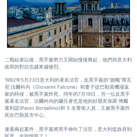
二戰結束以後，黑手黨勢力又開始慢慢興起，他們與意大利
政府的對抗也越來越慘烈。
1992年5月23日意大利的著名法官，反黑手黨的“旗幟”喬瓦
尼·法爾科內（Giovanni Falcone）和妻子從巴勒莫機場返
家的時候，被黑手黨炸死。同年的7月19日，另一位反黑手
黨著名法官、法爾科內的繼任者也是他的好朋友保羅·博爾
塞利諾(Paolo Borsellino)和 5 名警衛人員，又被黑手黨炸
死在巴勒莫市中心。
連着兩起案件，黑手黨將黑手伸向了法官，意大利從政府到
民眾，全部憤怒了！